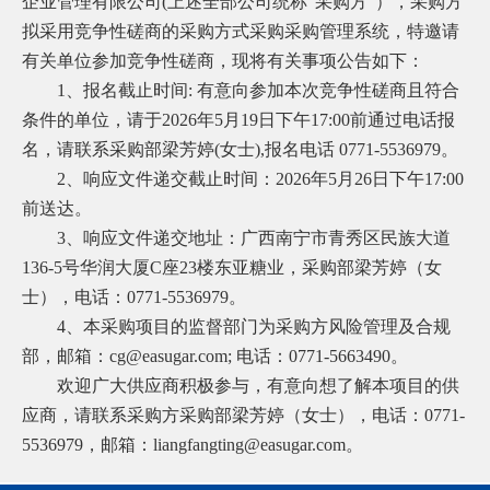
企业管理有限公司
(
上述全部公司统称“采购方”），采购方
拟采用竞争性磋商的采购方式采购采购管理系统，特邀请
有关单位参加竞争性磋商，现将有关事项公告如下
：
1
、报名截止时间
:
有意向参加本次竞争性磋商且符合
条件的单位，请于
2026
年
5
月
19
日下午
17:00
前通过电话报
名，请联系采购部梁芳婷
(
女士
),
报名电话
0771-5536979
。
2
、响应文件递交截止时间：
2026
年
5
月
26
日下午
17:00
前送达。
3
、响应文件递交地址：广西南宁市青秀区民族大道
136-5
号华润大厦
C
座
23
楼东亚糖业，采购部梁芳婷（女
士），电话：
0771-5536979
。
4
、本采购项目的监督部门为采购方风险管理及合规
部，邮箱：
cg@easugar.com;
电话：
0771-5663490
。
欢迎广大供应商积极参与，有意向想了解本项目的供
应商，请联系采购方采购部梁芳婷（女士），电话：
0771-
5536979
，邮箱：
liangfangting@easugar.com
。