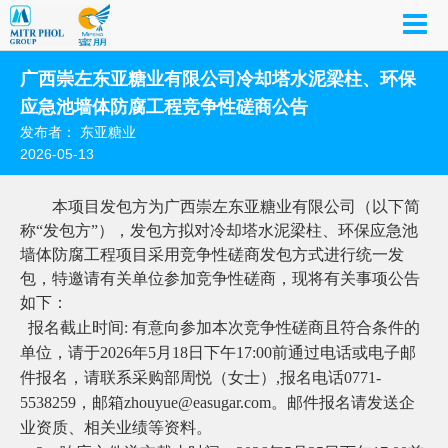
广西崇左东亚糖业有限公司冷却塔水泥梁柱、环保
应急池墙体防腐工程竞争性磋商公告
发布者： 东亚糖业
2026-05-13
本项目发包方为广西崇左东亚糖业有限公司（以下简
称“发包方”），发包方拟对冷却塔水泥梁柱、环保应急池
墙体防腐工程项目采用竞争性磋商发包方式进行统一发
包，特邀请有关单位参加竞争性磋商，现将有关事项公告
如下：
1
、报名截止时间
:
有意向参加本次竞争性磋商且符合条件的
单位，请于
2026
年
5
月
18
日下午
17:00
前通过电话或电子邮
件报名，请联系采购部周悦（女士）
,
报名电话
0771-
5538259
，邮箱
zhouyue@easugar.com
。邮件报名请发送企
业资质、相关业绩等资料。