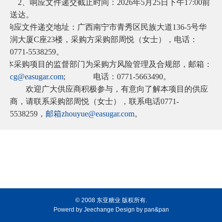
2
、响应文件递交截止时间：
2026
年
5
月
25
日下午
17:00
前
送达。
、响应文件递交地址：广西南宁市青秀区民族大道
136-5
号华
润大厦
C
座
23
楼，采购方采购部周悦（女士），电话：
0771-5538259
。
、本采购项目的监督部门为采购方风险管理及合规部，邮箱：
cg@easugar.com
;
电话：
0771-5663490
。
欢迎广大供应商积极参与，有意向了解本项目的供应
商，请联系采购部
周悦（女士），联系电话
0771-
5538259
，
邮箱zhouyue@easugar.com
。
© 2008 东亚糖业 版权所有.
Powerd by
Jeechange
Design by
pan&pan