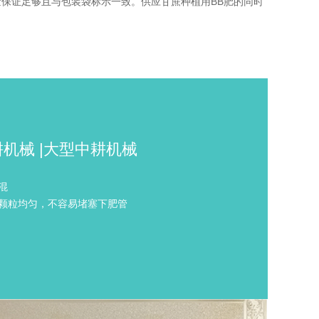
保证足够且与包装袋标示一致。供应甘蔗种植用BB肥的同时
耕机械 |大型中耕机械
混
颗粒均匀，不容易堵塞下肥管