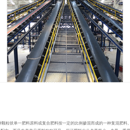
掺混肥）缩写，是将几种颗粒状单一肥料原料或复合肥料按一定的比例掺混而成的一种