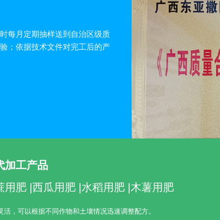
时每月定期抽样送到自治区级质
验；依据技术文件对完工后的产
代加工产品
蔗用肥 |西瓜用肥 |水稻用肥 |木薯用肥
灵活，可以根据不同作物和土壤情况迅速调整配方。