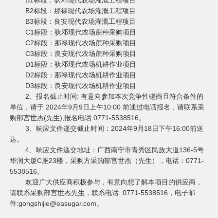
B1标段：驮邓现代农场灌溉工程项目
B2标段：那禄现代农场灌溉工程项目
B3标段：良安现代农场灌溉工程项目
C1标段：驮邓现代农场蔗种采购项目
C2标段：那禄现代农场蔗种采购项目
C3标段：良安现代农场蔗种采购项目
D1标段：驮邓现代农场机耕作业项目
D2标段：那禄现代农场机耕作业项目
D3标段：良安现代农场机耕作业项目
2、报名截止时间: 有意向参加本次竞争性磋商且符合条件的
单位，请于 2024年9月9
日上午
10:00 前通过电话报名，请联系采
购部宫世杰(先生),报名电话 0771-
5538516。
3
、响应文件递交截止时间：
202
4年9月18
日下午
16:00前送
达。
4
、响应文件递交地址：广西南宁市青秀区民族大道
136-5号
华润大厦C座23楼，采购方采购部宫世杰（先生），电话：0771-
5
538516。
欢迎广大供应商积极参与，有意向想了解本项目的供应商，
请联系采购部宫世杰先生，联系电话: 0771-5538516，电子邮
件:gongshijie@easugar.com。